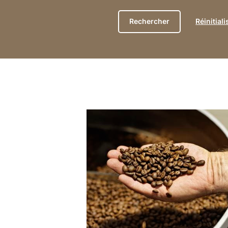
Réinitial
En
savoir
plus