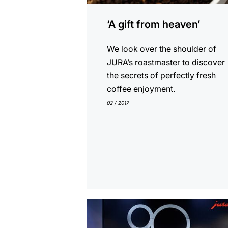
‘A gift from heaven’
We look over the shoulder of
JURA’s roastmaster to discover
the secrets of perfectly fresh
coffee enjoyment.
02 / 2017
En
savoir