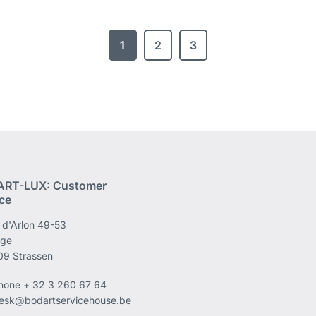
1
2
3
RT-LUX: Customer
ice
 d'Arlon 49-53
age
09 Strassen
phone
+ 32 3 260 67 64
esk@bodartservicehouse.be