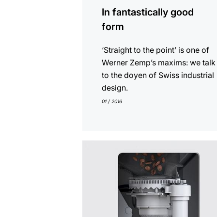
In fantastically good
form
‘Straight to the point’ is one of
Werner Zemp’s maxims: we talk
to the doyen of Swiss industrial
design.
01 / 2016
En
savoir
plus