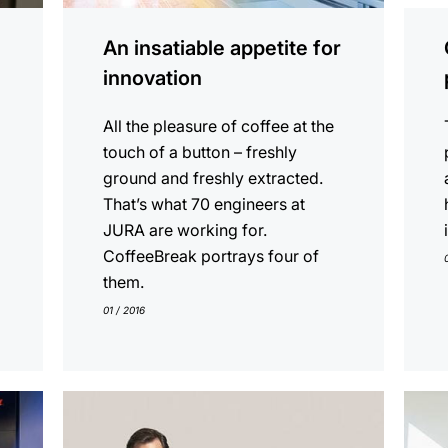
An insatiable appetite for
innovation
All the pleasure of coffee at the
touch of a button – freshly
ground and freshly extracted.
That’s what 70 engineers at
JURA are working for.
CoffeeBreak portrays four of
them.
01 / 2016
En
En
savoir
savoi