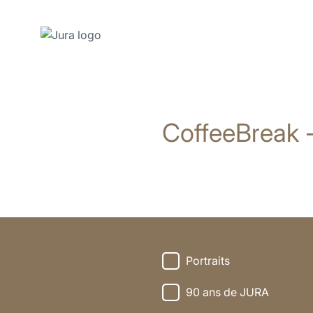
Afficher
le
contenu
CoffeeBreak 
Afficher
la
recherche
Portraits
90 ans de JURA