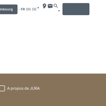
MENU
embourg
-
FR
EN
DE
A propos de JURA