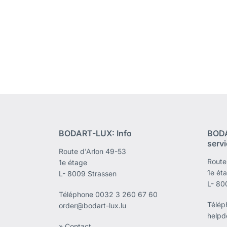
BODART-LUX: Info
BODA
serv
Route d'Arlon 49-53
Route
1e étage
1e ét
L- 8009 Strassen
L- 80
Téléphone
0032 3 260 67 60
Télé
order@bodart-lux.lu
helpd
» Contact