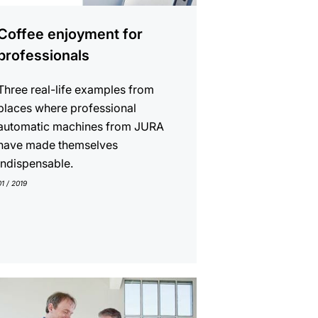
Coffee enjoyment for
professionals
Three real-life examples from
places where professional
automatic machines from JURA
have made themselves
indispensable.
01 / 2019
r