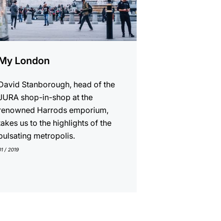
My London
David Stanborough, head of the
JURA shop-in-shop at the
renowned Harrods emporium,
takes us to the highlights of the
pulsating metropolis.
01 / 2019