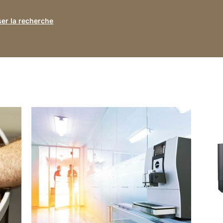
iser la recherche
En
En
savoir
savoi
plus
plus