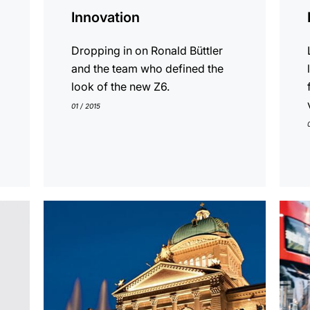
Innovation
Dropping in on Ronald Büttler
and the team who defined the
look of the new Z6.
01 / 2015
En
En
savoir
savoi
plus
plus