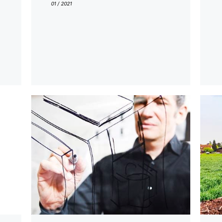
01 / 2021
En
En
savoir
savoi
plus
plus