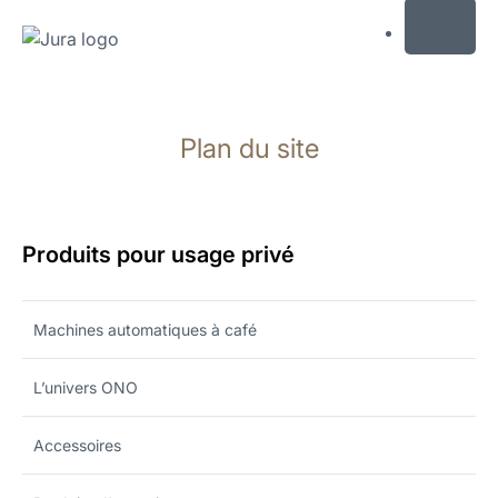
MENU
Afficher
le
Plan du site
contenu
Afficher
la
recherche
Produits pour usage privé
Machines automatiques à café
L’univers ONO
Accessoires