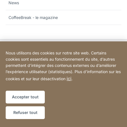
News
CoffeeBreak - le magazine
BODART-LUX: Info
Nous utilisons des cookies sur notre site web. Certains
cookies sont essentiels au fonctionnement du site, d’autres
BODART-LUX: Customer service
permettent d’intégrer des contenus externes ou d’améliorer
l’expérience utilisateur (statistiques). Plus d’information sur les
ici
cookies et sur leur désactivation
.
Informations légales
Déclaration d'accessibilité
Site
[Website
Web
Mentions légales
Sitemap
information]
Accepter tout
Copyright © 2026
Refuser tout