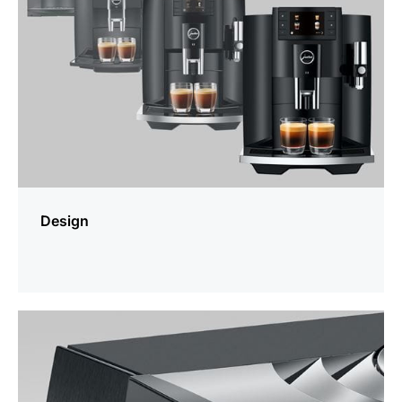
Design
En
savoir
plus