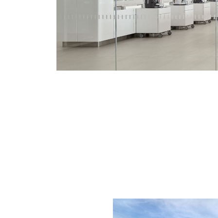
En
savoir