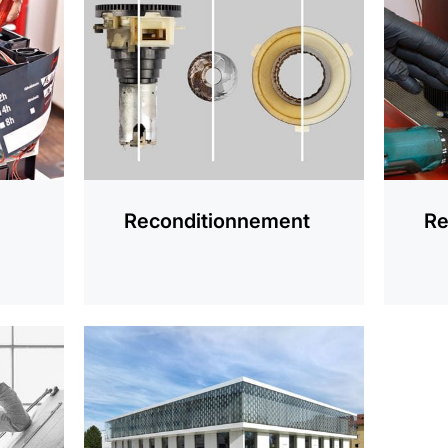
savoir
savoir
plus
plus
Reconditionnement
Re
En
savoir
plus