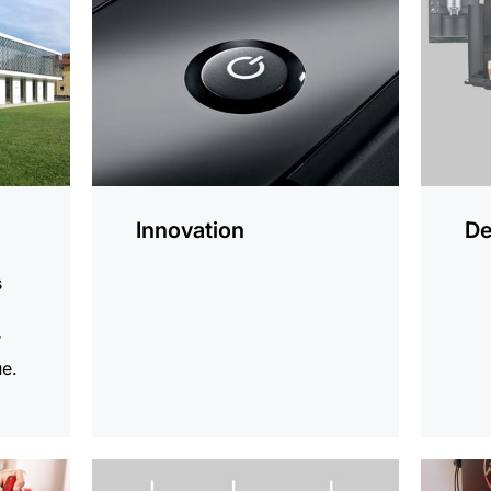
plus
plus
Innovation
De
s
r
ue.
En
En