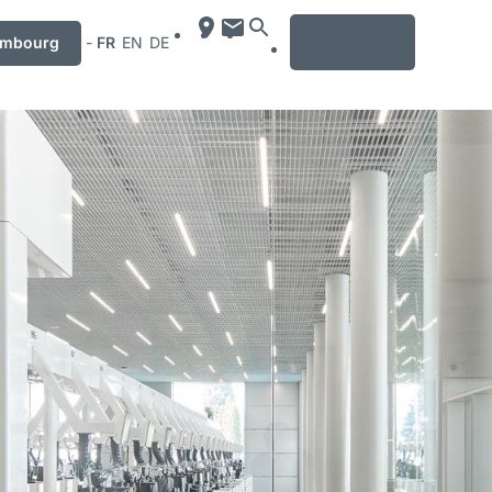
MENU
embourg
-
FR
EN
DE