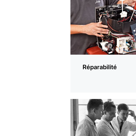
savoir
plus
Réparabilité
En
savoir
plus