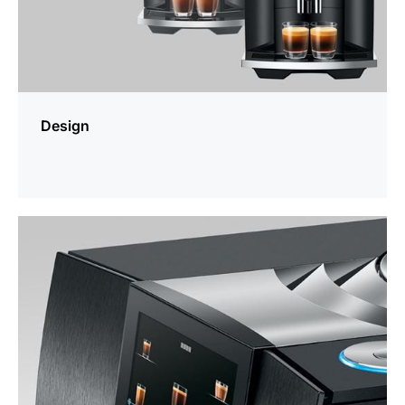
Design
En
savoir
plus