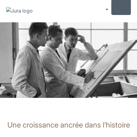
MENU
Afficher
le
contenu
Afficher
la
recherche
Une croissance ancrée dans l’histoire